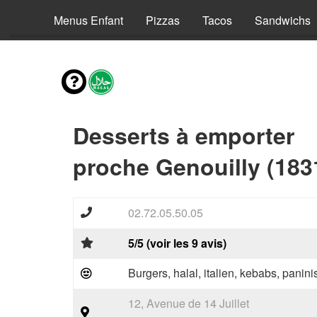
envies
Menus Enfant
Pizzas
Tacos
Sandwichs
Desserts à emporter
proche Genouilly (183
02.72.05.50.05
5/5 (voir les 9 avis)
Burgers, halal, italien, kebabs, panini
12, Avenue de 14 Juillet