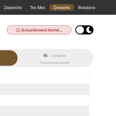
Zapwichs
Tex Mex
Desserts
Boissons
Actuellement fermé...
Livraison
Précommande possible