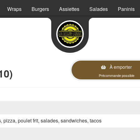
Wraps
Burgers
Assiettes
Salades
Paninis
À emporter
10)
Précommande possible
s, pizza, poulet frit, salades, sandwiches, tacos