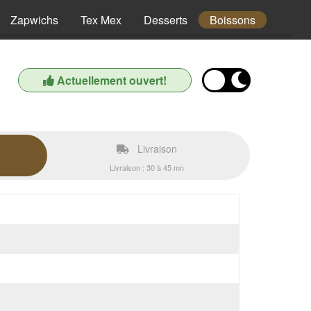
Zapwichs
Tex Mex
Desserts
Boissons
Actuellement ouvert!
Livraison
Livraison : 30 à 45 mn