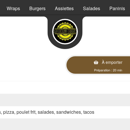
Wraps
Burgers
Assiettes
Salades
Paninis
À emporter
Préparation : 20 min
s, pizza, poulet frit, salades, sandwiches, tacos