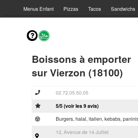
envies
Menus Enfant
Pizzas
Tacos
Sandwichs
Boissons à emporter
sur Vierzon (18100)
02.72.05.50.05
5/5 (voir les 9 avis)
Burgers, halal, italien, kebabs, panini
12, Avenue de 14 Juillet