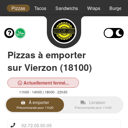
t
Pizzas
Tacos
Sandwichs
Wraps
Burgers
Pizzas à emporter
sur Vierzon (18100)
Actuellement fermé...
11h00 - 14h00 | 18h00 - 22h30
À emporter
Livraison
Précommande pour 11h20
Précommande pour 11h45
02.72.05.50.05