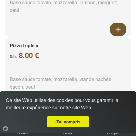
Base sauce tomate, mozzarella, jambon, merguez,
oeuf
Pizza triple x
8.00 €
Dès
Base sauce tomate, mozzarella, viande hachée,
bacon, oeuf
Ce site Web utilise des cookies pour vous garantir la
meilleure expérience sur notre site Web
A Emporter sur Vierzon
Pizza bolognaise
J'ai compris
8.00 €
Accueil
Panier
Compte
Dès