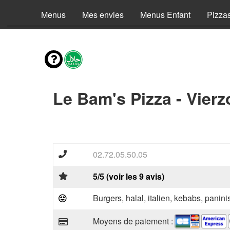
Menus
Mes envies
Menus Enfant
Pizza
Le Bam's Pizza - Vierz
02.72.05.50.05
5/5 (voir les 9 avis)
Burgers, halal, italien, kebabs, panini
Moyens de paiement :