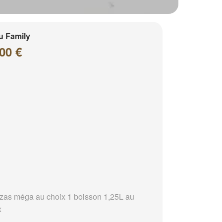
u Family
00 €
zzas méga au choix 1 boisson 1,25L au
x