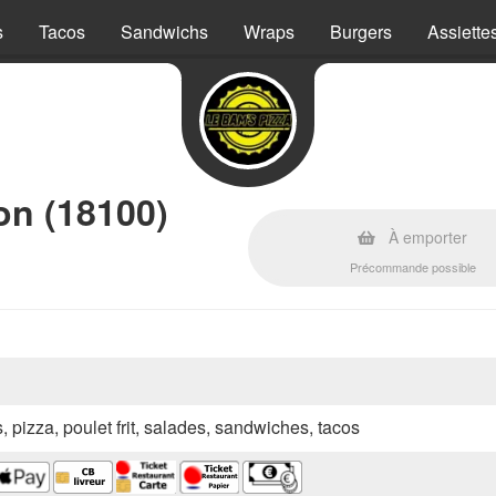
s
Tacos
Sandwichs
Wraps
Burgers
Assiette
on (18100)
À emporter
Précommande possible
s, pizza, poulet frit, salades, sandwiches, tacos