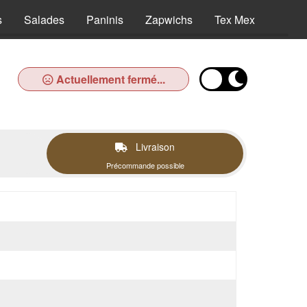
s
Salades
Paninis
Zapwichs
Tex Mex
Desse
Actuellement fermé...
Livraison
Précommande possible