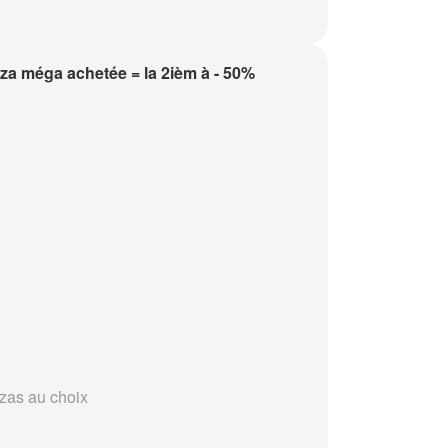
zza méga achetée = la 2ièm à - 50%
zzas au choix