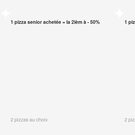
1 pizza senior achetée = la 2ièm à - 50%
1 pi
2 pizzas au choix
2 pi